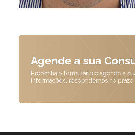
Agende a sua Consu
Preencha o formulário e agende a su
informações, respondemos no prazo 