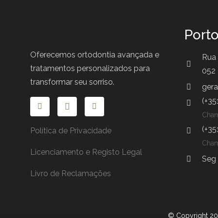
Port
Oferecemos ortodontia avançada e
Rua 
tratamentos personalizados para
052 
transformar seu sorriso.
gera
(+35
Cham
(+35
Política de Privacidade
Cham
Licenciamento e Registo Legal
Seg 
Livro de Reclamações
© Copyright 20