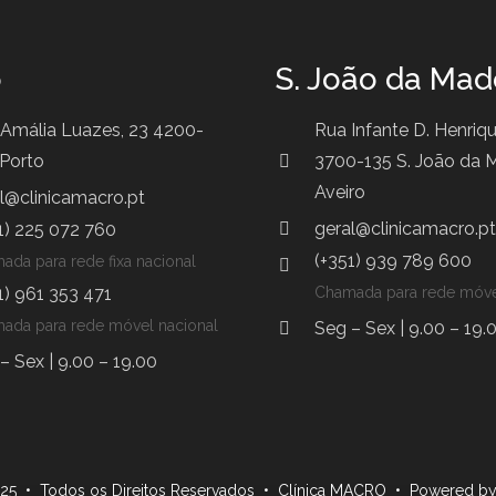
o
S. João da Mad
Amália Luazes, 23 4200-
Rua Infante D. Henriqu
Porto
3700-135 S. João da M
Aveiro
l@clinicamacro.pt
geral@clinicamacro.pt
1) 225 072 760
(+351) 939 789 600
ada para rede fixa nacional
1) 961 353 471
Chamada para rede móve
ada para rede móvel nacional
Seg – Sex | 9.00 – 19.
– Sex | 9.00 – 19.00
25 • Todos os Direitos Reservados • Clínica MACRO • Powered b