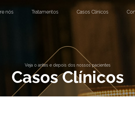
re nós
Tratamentos
Casos Clínicos
Con
Transplante Capilar Masculino
Veja o antes e depois dos nossos pacientes
Casos Clínicos