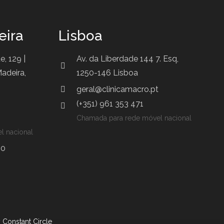
eira
Lisboa
e, 129 |
Av. da Liberdade 144 7. Esq,
adeira,
1250-146 Lisboa
geral@clinicamacro.pt
(+351) 961 353 471
Chamada para rede móvel nacional
l nacional
00
y
Constant Circle